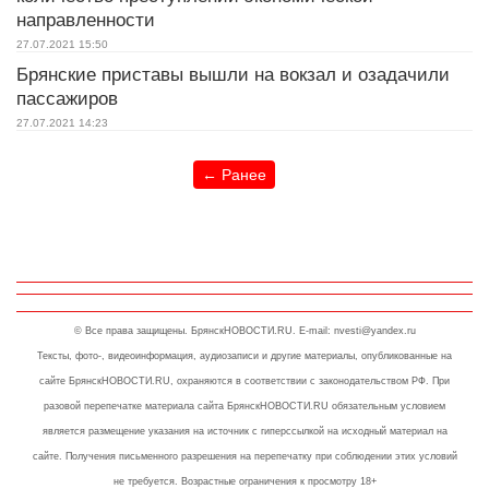
направленности
27.07.2021
15:50
Брянские приставы вышли на вокзал и озадачили
пассажиров
27.07.2021
14:23
←
Ранее
© Все права защищены. БрянскНОВОСТИ.RU. E-mail: nvesti@yandex.ru
Тексты, фото-, видеоинформация, аудиозаписи и другие материалы, опубликованные на
сайте БрянскНОВОСТИ.RU, охраняются в соответствии с законодательством РФ. При
разовой перепечатке материала сайта БрянскНОВОСТИ.RU обязательным условием
является размещение указания на источник с гиперссылкой на исходный материал на
cайте. Получения письменного разрешения на перепечатку при соблюдении этих условий
не требуется. Возрастные ограничения к просмотру 18+