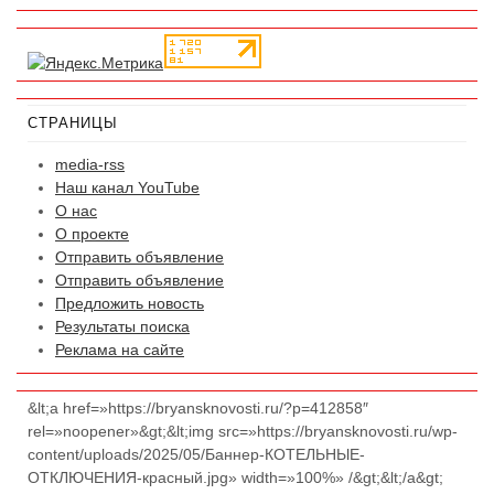
СТРАНИЦЫ
media-rss
Наш канал YouTube
О нас
О проекте
Отправить объявление
Отправить объявление
Предложить новость
Результаты поиска
Реклама на сайте
&lt;a href=»https://bryansknovosti.ru/?p=412858″
rel=»noopener»&gt;&lt;img src=»https://bryansknovosti.ru/wp-
content/uploads/2025/05/Баннер-КОТЕЛЬНЫЕ-
ОТКЛЮЧЕНИЯ-красный.jpg» width=»100%» /&gt;&lt;/a&gt;