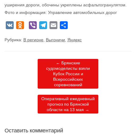
уширения дороги, обочины укреплены асфальтогранулятом.
Фото и информация: Управление автомобильных дорог
VK
Odnoklassniki
Viber
Telegram
Email
Отправить
Рубрика:
В регионе
,
Выгоничи
,
Яндекс
←
Брянские
судомоделисты взяли
Кубок России и
Всероссийских
соревнований
Оперативный ежедневный
прогноз по Брянской
области на 13 мая
→
Оставить комментарий