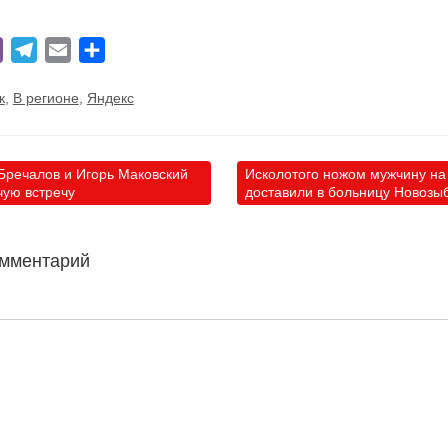
lassniki
Viber
Telegram
Email
Отправить
к
,
В регионе
,
Яндекс
Бречалов и Игорь Маковский
Исколотого ножом мужчину на
чую встречу
доставили в больницу Новозы
омментарий