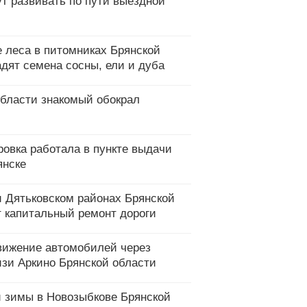
т развивать по пути выездной
 леса в питомниках Брянской
адят семена сосны, ели и дуба
области знакомый обокрал
ровка работала в пункте выдачи
янске
и Дятьковском районах Брянской
т капитальный ремонт дороги
вижение автомобилей через
изи Аркино Брянской области
 зимы в Новозыбкове Брянской