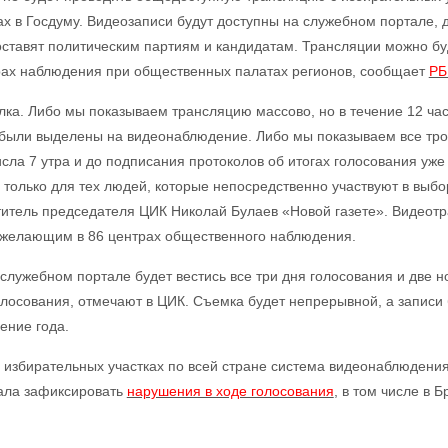
х в Госдуму. Видеозаписи будут доступны на служебном портале, д
ставят политическим партиям и кандидатам. Трансляции можно бу
трах наблюдения при общественных палатах регионов, сообщает
РБ
лка. Либо мы показываем трансляцию массово, но в течение 12 час
 были выделены на видеонаблюдение. Либо мы показываем все трое
исла 7 утра и до подписания протоколов об итогах голосования уже 
только для тех людей, которые непосредственно участвуют в выбо
итель председателя ЦИК Николай Булаев «Новой газете». Видеотр
 желающим в 86 центрах общественного наблюдения.
служебном портале будет вестись все три дня голосования и две н
олосования, отмечают в ЦИК. Съемка будет непрерывной, а записи 
ение года.
 избирательных участках по всей стране система видеонаблюдени
ала зафиксировать
нарушения в ходе голосования
, в том числе в 