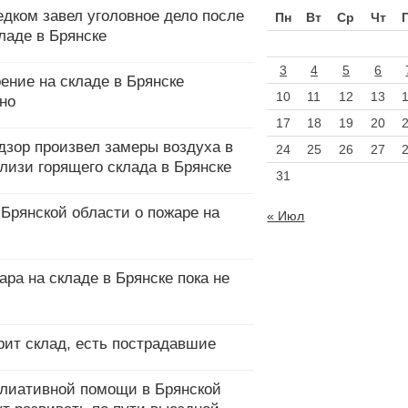
едком завел уголовное дело после
Пн
Вт
Ср
Чт
ладе в Брянске
3
4
5
6
ение на складе в Брянске
10
11
12
13
но
17
18
19
20
дзор произвел замеры воздуха в
24
25
26
27
лизи горящего склада в Брянске
31
Брянской области о пожаре на
« Июл
ра на складе в Брянске пока не
рит склад, есть пострадавшие
лиативной помощи в Брянской