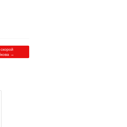
 скорой
бкова
→