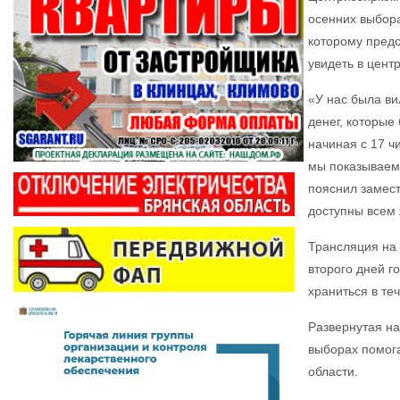
осенних выбора
которому предо
увидеть в цен
«У нас была ви
денег, которые
начиная с 17 ч
мы показываем 
пояснил замест
доступны всем
Трансляция на 
второго дней г
храниться в теч
Развернутая на
выборах помог
области.