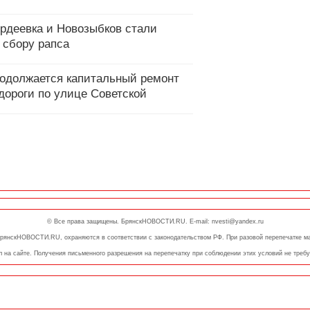
ордеевка и Новозыбков стали
 сбору рапса
родолжается капитальный ремонт
дороги по улице Советской
© Все права защищены. БрянскНОВОСТИ.RU. E-mail: nvesti@yandex.ru
е БрянскНОВОСТИ.RU, охраняются в соответствии с законодательством РФ. При разовой перепечатке
л на cайте. Получения письменного разрешения на перепечатку при соблюдении этих условий не требу