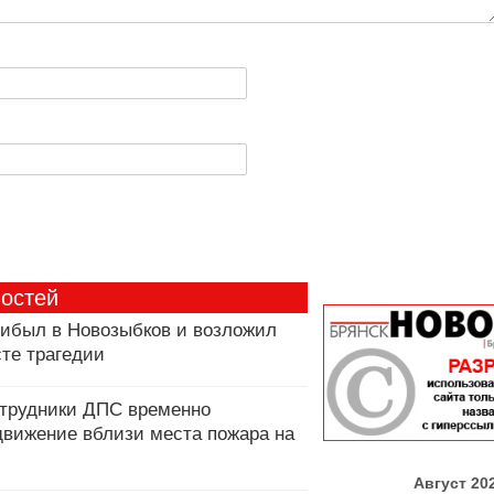
востей
рибыл в Новозыбков и возложил
сте трагедии
отрудники ДПС временно
движение вблизи места пожара на
Август 20