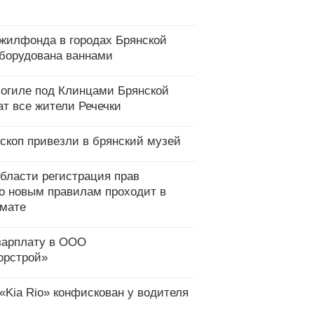
 жилфонда в городах Брянской
оборудована ваннами
могиле под Клинцами Брянской
ат все жители Речечки
скоп привезли в брянский музей
области регистрация прав
о новым правилам проходит в
мате
зарплату в ООО
орстрой»
«Kia Rio» конфискован у водителя