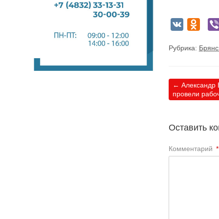
VK
Odnok
Рубрика:
Брянс
←
Александр 
провели рабо
Оставить к
Комментарий
*