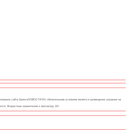
 материала сайта БрянскНОВОСТИ.RU обязательным условием является размещение указания на
ется. Возрастные ограничения к просмотру 18+