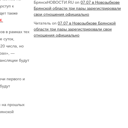
БрянскНОВОСТИ.RU
on
07.07 в Новозыбкове
оступ к
Брянской области три пары зарегистрировали
дет также
свои отношения официально
К.
Читатель
on
07.07 в Новозыбкове Брянской
области три пары зарегистрировали свои
ов в рамках тех
отношения официально
 суток,
20 числа, но
рах», —
ансляции будут
очи первого и
будут
я на прошлых
Брянской